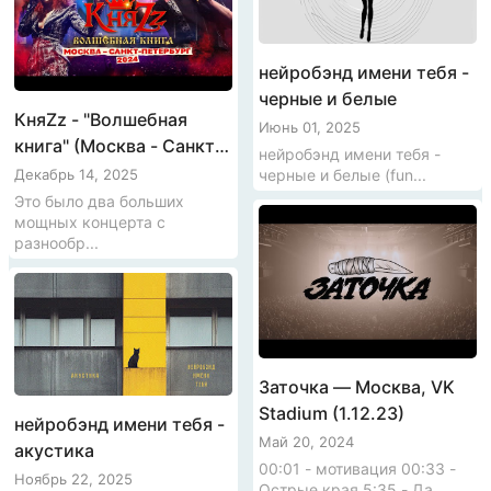
нейробэнд имени тебя -
черные и белые
КняZz - "Волшебная
Июнь 01, 2025
книга" (Москва - Санкт-
нейробэнд имени тебя -
Петербург, 2024)
черные и белые (fun...
Декабрь 14, 2025
Это было два больших
мощных концерта с
разнообр...
Заточка — Москва, VK
Stadium (1.12.23)
нейробэнд имени тебя -
Май 20, 2024
акустика
00:01 - мотивация 00:33 -
Ноябрь 22, 2025
Острые края 5:35 - Да...