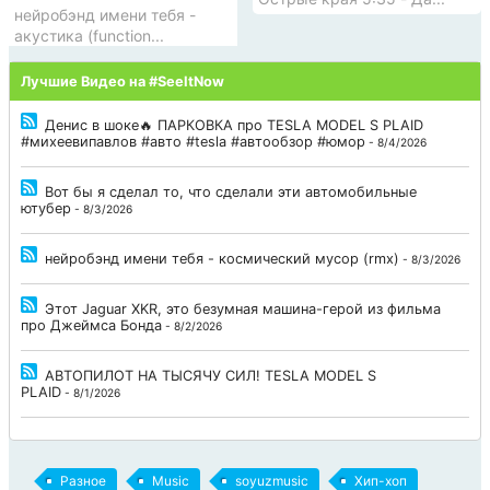
нейробэнд имени тебя -
акустика (function...
Лучшие Видео на #SeeItNow
Денис в шоке🔥 ПАРКОВКА про TESLA MODEL S PLAID
#михеевипавлов #авто #tesla #автообзор #юмор
- 8/4/2026
Вот бы я сделал то, что сделали эти автомобильные
ютубер
- 8/3/2026
нейробэнд имени тебя - космический мусор (rmx)
- 8/3/2026
Этот Jaguar XKR, это безумная машина-герой из фильма
про Джеймса Бонда
- 8/2/2026
АВТОПИЛОТ НА ТЫСЯЧУ СИЛ! TESLA MODEL S
PLAID
- 8/1/2026
Разное
Music
soyuzmusic
Хип-хоп