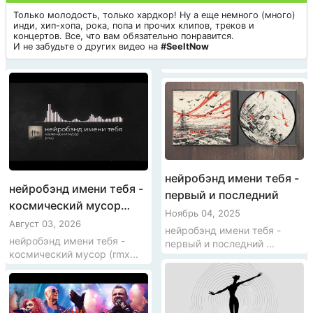
Только молодость, только хардкор! Ну а еще немного (много)
инди, хип-хопа, рока, попа и прочих клипов, треков и
концертов. Все, что вам обязательно понравится.
И не забудьте о других видео на
#SeeItNow
нейробэнд имени тебя -
нейробэнд имени тебя -
первый и последний
космический мусор
Ноябрь 04, 2025
(rmx)
Август 03, 2026
нейробэнд имени тебя -
нейробэнд имени тебя -
первый и последний ...
космический мусор (rmx...