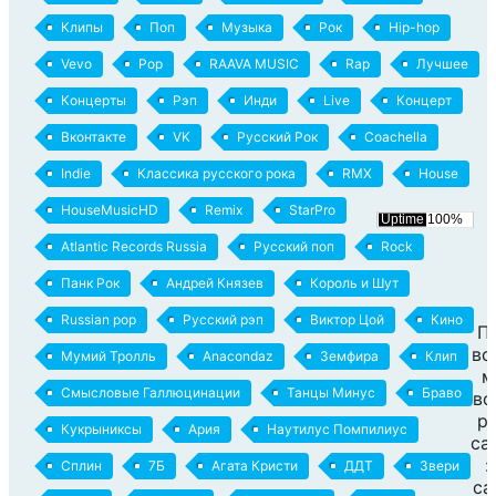
Клипы
Поп
Музыка
Рок
Hip-hop
Vevo
Pop
RAAVA MUSIC
Rap
Лучшее
Концерты
Рэп
Инди
Live
Концерт
Вконтакте
VK
Русский Рок
Coachella
Indie
Классика русского рока
RMX
House
HouseMusicHD
Remix
StarPro
Atlantic Records Russia
Русский поп
Rock
Панк Рок
Андрей Князев
Король и Шут
Russian pop
Русский рэп
Виктор Цой
Кино
П
вс
Мумий Тролль
Anacondaz
Земфира
Клип
м
Смысловые Галлюцинации
Танцы Минус
Браво
во
р
Кукрыниксы
Ария
Наутилус Помпилиус
са
:
Сплин
7Б
Агата Кристи
ДДТ
Звери
ca