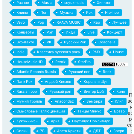
Разное
Music
soyuzmusic
Хип-хоп
Клипы
Поп
Музыка
Рок
Hip-hop
Vevo
Pop
RAAVA MUSIC
Rap
Лучшее
Концерты
Рэп
Инди
Live
Концерт
Вконтакте
VK
Русский Рок
Coachella
Indie
Классика русского рока
RMX
House
HouseMusicHD
Remix
StarPro
Atlantic Records Russia
Русский поп
Rock
Панк Рок
Андрей Князев
Король и Шут
Russian pop
Русский рэп
Виктор Цой
Кино
П
вс
Мумий Тролль
Anacondaz
Земфира
Клип
м
Смысловые Галлюцинации
Танцы Минус
Браво
во
р
Кукрыниксы
Ария
Наутилус Помпилиус
са
:
Сплин
7Б
Агата Кристи
ДДТ
Звери