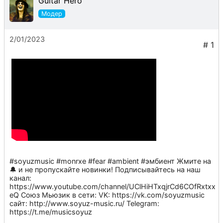
Guitar Hero
2/01/2023
#soyuzmusic #monrxe #fear #ambient #эмбиент Жмите на
🔔 и не пропускайте новинки! Подписывайтесь на наш
канал:
https://www.youtube.com/channel/UClHiHTxqjrCd6COfRxtxx
eQ Союз Мьюзик в сети: VK: https://vk.com/soyuzmusic
сайт: http://www.soyuz-music.ru/ Telegram:
https://t.me/musicsoyuz