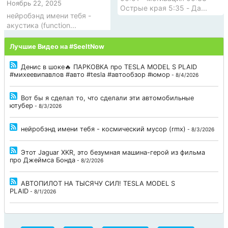
Ноябрь 22, 2025
Острые края 5:35 - Да...
нейробэнд имени тебя -
акустика (function...
Лучшие Видео на #SeeItNow
Денис в шоке🔥 ПАРКОВКА про TESLA MODEL S PLAID
#михеевипавлов #авто #tesla #автообзор #юмор
- 8/4/2026
Вот бы я сделал то, что сделали эти автомобильные
ютубер
- 8/3/2026
нейробэнд имени тебя - космический мусор (rmx)
- 8/3/2026
Этот Jaguar XKR, это безумная машина-герой из фильма
про Джеймса Бонда
- 8/2/2026
АВТОПИЛОТ НА ТЫСЯЧУ СИЛ! TESLA MODEL S
PLAID
- 8/1/2026