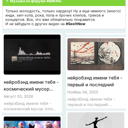
Музыка на форуме #BRKNG
Только молодость, только хардкор! Ну а еще немного (много)
инди, хип-хопа, рока, попа и прочих клипов, треков и
концертов. Все, что вам обязательно понравится.
И не забудьте о других видео на
#SeeItNow
нейробэнд имени тебя -
нейробэнд имени тебя -
первый и последний
космический мусор
Ноябрь 04, 2025
(rmx)
Август 03, 2026
нейробэнд имени тебя -
нейробэнд имени тебя -
первый и последний ...
космический мусор (rmx...