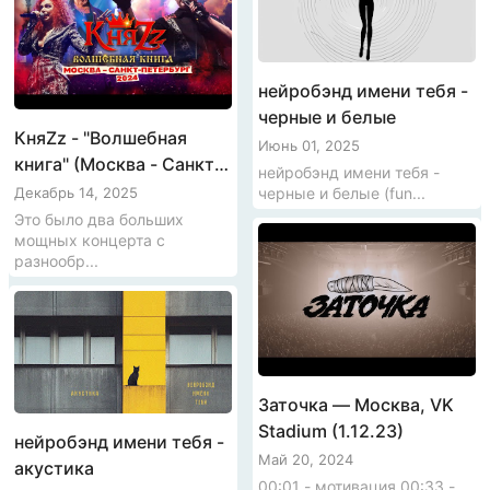
нейробэнд имени тебя -
черные и белые
КняZz - "Волшебная
Июнь 01, 2025
книга" (Москва - Санкт-
нейробэнд имени тебя -
Петербург, 2024)
черные и белые (fun...
Декабрь 14, 2025
Это было два больших
мощных концерта с
разнообр...
Заточка — Москва, VK
Stadium (1.12.23)
нейробэнд имени тебя -
Май 20, 2024
акустика
00:01 - мотивация 00:33 -