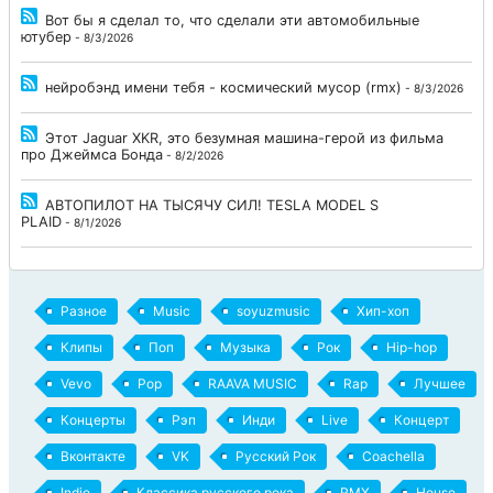
Вот бы я сделал то, что сделали эти автомобильные
ютубер
- 8/3/2026
нейробэнд имени тебя - космический мусор (rmx)
- 8/3/2026
Этот Jaguar XKR, это безумная машина-герой из фильма
про Джеймса Бонда
- 8/2/2026
АВТОПИЛОТ НА ТЫСЯЧУ СИЛ! TESLA MODEL S
PLAID
- 8/1/2026
Разное
Music
soyuzmusic
Хип-хоп
Клипы
Поп
Музыка
Рок
Hip-hop
Vevo
Pop
RAAVA MUSIC
Rap
Лучшее
Концерты
Рэп
Инди
Live
Концерт
Вконтакте
VK
Русский Рок
Coachella
Indie
Классика русского рока
RMX
House