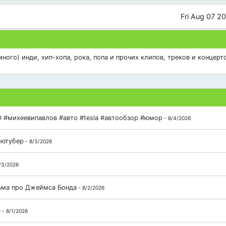
Fri Aug 07 2
ого) инди, хип-хопа, рока, попа и прочих клипов, треков и концерто
 #михеевипавлов #авто #tesla #автообзор #юмор
- 8/4/2026
 ютубер
- 8/3/2026
/3/2026
льма про Джеймса Бонда
- 8/2/2026
D
- 8/1/2026