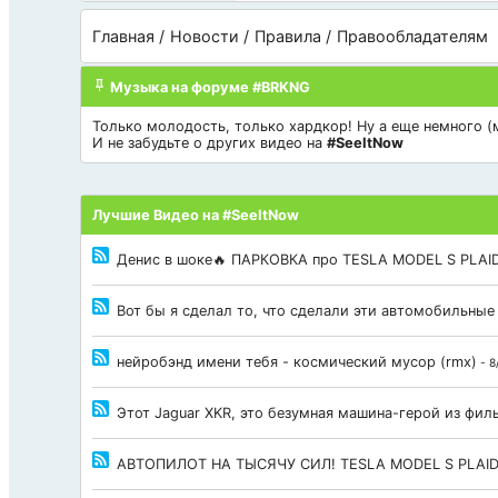
Главная
Новости
Правила
Правообладателям
Музыка на форуме #BRKNG
Только молодость, только хардкор! Ну а еще немного (мн
И не забудьте о других видео на
#SeeItNow
Лучшие Видео на #SeeItNow
Денис в шоке🔥 ПАРКОВКА про TESLA MODEL S PLAID
Вот бы я сделал то, что сделали эти автомобильные
нейробэнд имени тебя - космический мусор (rmx)
- 8
Этот Jaguar XKR, это безумная машина-герой из фи
АВТОПИЛОТ НА ТЫСЯЧУ СИЛ! TESLA MODEL S PLAI