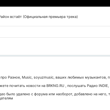
Район встаёт (Официальная премьера трека)
 про
Разное
,
Music
,
soyuzmusic
, ваших любимых музыкантов, п
ожете почитать новости на
BRKNG.RU
, послушать
Радио INDIE
,
део было удалено с форума или наоборот, добавлено на него,
дателям