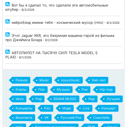
Вот бы я сделал то, что сделали эти автомобильные
ютубер
- 8/3/2026
нейробэнд имени тебя - космический мусор (rmx)
- 8/3/2026
Этот Jaguar XKR, это безумная машина-герой из фильма
про Джеймса Бонда
- 8/2/2026
АВТОПИЛОТ НА ТЫСЯЧУ СИЛ! TESLA MODEL S
PLAID
- 8/1/2026
Разное
Music
soyuzmusic
Хип-хоп
Клипы
Поп
Музыка
Рок
Hip-hop
Vevo
Pop
RAAVA MUSIC
Rap
Лучшее
Концерты
Рэп
Инди
Live
Концерт
Вконтакте
VK
Русский Рок
Coachella
Indie
Классика русского рока
RMX
House