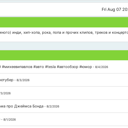
Fri Aug 07 2
ого) инди, хип-хопа, рока, попа и прочих клипов, треков и концерто
 #михеевипавлов #авто #tesla #автообзор #юмор
- 8/4/2026
 ютубер
- 8/3/2026
/3/2026
льма про Джеймса Бонда
- 8/2/2026
D
- 8/1/2026