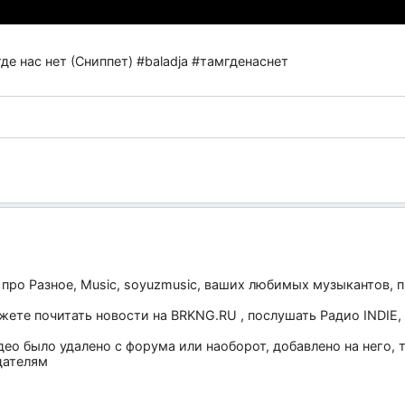
де нас нет (Сниппет) #baladja #тамгденаснет
 про
Разное
,
Music
,
soyuzmusic
, ваших любимых музыкантов, п
ожете почитать новости на
BRKNG.RU
, послушать
Радио INDIE
,
део было удалено с форума или наоборот, добавлено на него,
дателям