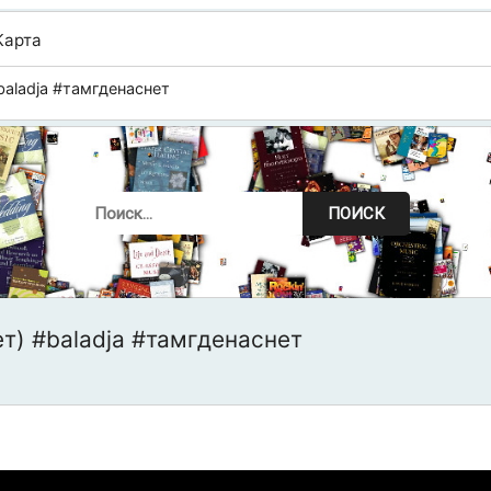
Карта
baladja #тамгденаснет
ПОИСК
ет) #baladja #тамгденаснет