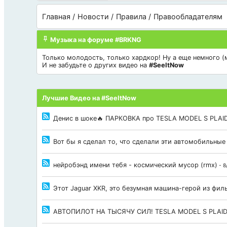
Главная
Новости
Правила
Правообладателям
Музыка на форуме #BRKNG
Только молодость, только хардкор! Ну а еще немного (мн
И не забудьте о других видео на
#SeeItNow
Лучшие Видео на #SeeItNow
Денис в шоке🔥 ПАРКОВКА про TESLA MODEL S PLAID
Вот бы я сделал то, что сделали эти автомобильные
нейробэнд имени тебя - космический мусор (rmx)
- 8
Этот Jaguar XKR, это безумная машина-герой из фи
АВТОПИЛОТ НА ТЫСЯЧУ СИЛ! TESLA MODEL S PLAI