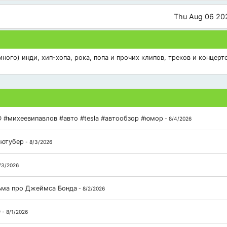
Thu Aug 06 20
ого) инди, хип-хопа, рока, попа и прочих клипов, треков и концерто
 #михеевипавлов #авто #tesla #автообзор #юмор
- 8/4/2026
 ютубер
- 8/3/2026
/3/2026
льма про Джеймса Бонда
- 8/2/2026
D
- 8/1/2026