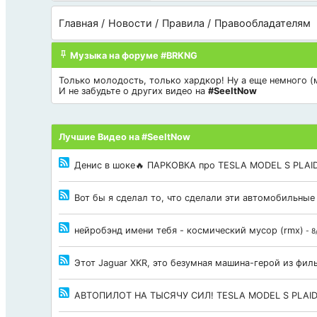
Главная
Новости
Правила
Правообладателям
Музыка на форуме #BRKNG
Только молодость, только хардкор! Ну а еще немного (мн
И не забудьте о других видео на
#SeeItNow
Лучшие Видео на #SeeItNow
Денис в шоке🔥 ПАРКОВКА про TESLA MODEL S PLAID
Вот бы я сделал то, что сделали эти автомобильные
нейробэнд имени тебя - космический мусор (rmx)
- 8
Этот Jaguar XKR, это безумная машина-герой из фи
АВТОПИЛОТ НА ТЫСЯЧУ СИЛ! TESLA MODEL S PLAI