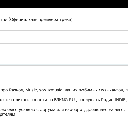
атчи (Официальная премьера трека)
 про
Разное
,
Music
,
soyuzmusic
, ваших любимых музыкантов, п
ожете почитать новости на
BRKNG.RU
, послушать
Радио INDIE
,
део было удалено с форума или наоборот, добавлено на него,
дателям