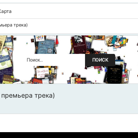
Карта
мьера трека)
ПОИСК
 премьера трека)