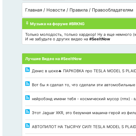
Главная
Новости
Правила
Правообладателям
Музыка на форуме #BRKNG
Только молодость, только хардкор! Ну а еще немного (мн
И не забудьте о других видео на
#SeeItNow
Лучшие Видео на #SeeItNow
Денис в шоке🔥 ПАРКОВКА про TESLA MODEL S PLAID
Вот бы я сделал то, что сделали эти автомобильные
нейробэнд имени тебя - космический мусор (rmx)
- 8
Этот Jaguar XKR, это безумная машина-герой из фи
АВТОПИЛОТ НА ТЫСЯЧУ СИЛ! TESLA MODEL S PLAI