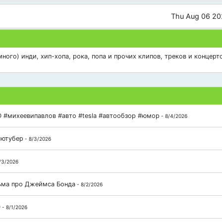
Thu Aug 06 20
ого) инди, хип-хопа, рока, попа и прочих клипов, треков и концерто
 #михеевипавлов #авто #tesla #автообзор #юмор
- 8/4/2026
 ютубер
- 8/3/2026
/3/2026
льма про Джеймса Бонда
- 8/2/2026
D
- 8/1/2026