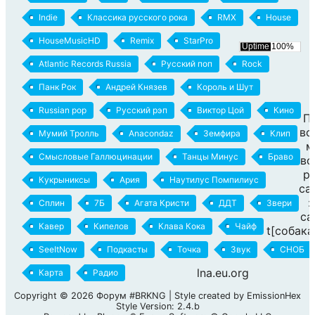
Indie
Классика русского рока
RMX
House
HouseMusicHD
Remix
StarPro
Atlantic Records Russia
Русский поп
Rock
Панк Рок
Андрей Князев
Король и Шут
Russian pop
Русский рэп
Виктор Цой
Кино
П
вс
Мумий Тролль
Anacondaz
Земфира
Клип
м
Смысловые Галлюцинации
Танцы Минус
Браво
во
р
Кукрыниксы
Ария
Наутилус Помпилиус
са
:
Сплин
7Б
Агата Кристи
ДДТ
Звери
ca
Кавер
Кипелов
Клава Кока
Чайф
t[собака
SeeItNow
Подкасты
Точка
Звук
СНОБ
lna.eu.org
Карта
Радио
Copyright ©
2026
Форум #BRKNG
| Style created by
EmissionHex
Style Version: 2.4.b