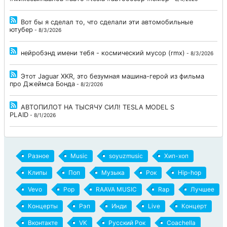
Вот бы я сделал то, что сделали эти автомобильные
ютубер
- 8/3/2026
нейробэнд имени тебя - космический мусор (rmx)
- 8/3/2026
Этот Jaguar XKR, это безумная машина-герой из фильма
про Джеймса Бонда
- 8/2/2026
АВТОПИЛОТ НА ТЫСЯЧУ СИЛ! TESLA MODEL S
PLAID
- 8/1/2026
Разное
Music
soyuzmusic
Хип-хоп
Клипы
Поп
Музыка
Рок
Hip-hop
Vevo
Pop
RAAVA MUSIC
Rap
Лучшее
Концерты
Рэп
Инди
Live
Концерт
Вконтакте
VK
Русский Рок
Coachella