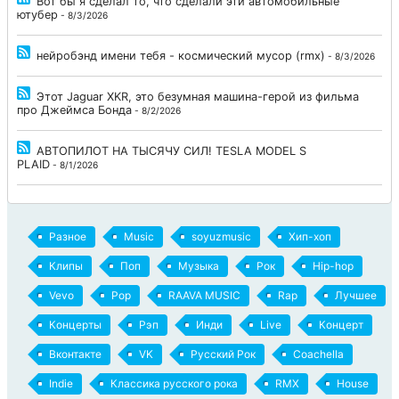
Вот бы я сделал то, что сделали эти автомобильные
ютубер
- 8/3/2026
нейробэнд имени тебя - космический мусор (rmx)
- 8/3/2026
Этот Jaguar XKR, это безумная машина-герой из фильма
про Джеймса Бонда
- 8/2/2026
АВТОПИЛОТ НА ТЫСЯЧУ СИЛ! TESLA MODEL S
PLAID
- 8/1/2026
Разное
Music
soyuzmusic
Хип-хоп
Клипы
Поп
Музыка
Рок
Hip-hop
Vevo
Pop
RAAVA MUSIC
Rap
Лучшее
Концерты
Рэп
Инди
Live
Концерт
Вконтакте
VK
Русский Рок
Coachella
Indie
Классика русского рока
RMX
House