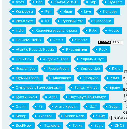
Vevo
Pop
RAAVA MUSIC
Rap
Лучшее
Концерты
Рэп
Инди
Live
Концерт
Вконтакте
VK
Русский Рок
Coachella
Indie
Классика русского рока
RMX
House
HouseMusicHD
Remix
StarPro
Atlantic Records Russia
Русский поп
Rock
Панк Рок
Андрей Князев
Король и Шут
Russian pop
Русский рэп
Виктор Цой
Кино
П
вс
Мумий Тролль
Anacondaz
Земфира
Клип
м
Смысловые Галлюцинации
Танцы Минус
Браво
во
р
Кукрыниксы
Ария
Наутилус Помпилиус
са
:
Сплин
7Б
Агата Кристи
ДДТ
Звери
ca
Кавер
Кипелов
Клава Кока
Чайф
t[собака
SeeItNow
Подкасты
Точка
Звук
СНОБ