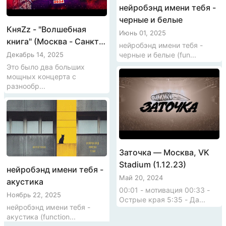
нейробэнд имени тебя -
черные и белые
КняZz - "Волшебная
Июнь 01, 2025
книга" (Москва - Санкт-
нейробэнд имени тебя -
Петербург, 2024)
черные и белые (fun...
Декабрь 14, 2025
Это было два больших
мощных концерта с
разнообр...
Заточка — Москва, VK
Stadium (1.12.23)
нейробэнд имени тебя -
Май 20, 2024
акустика
00:01 - мотивация 00:33 -
Ноябрь 22, 2025
Острые края 5:35 - Да...
нейробэнд имени тебя -
акустика (function...