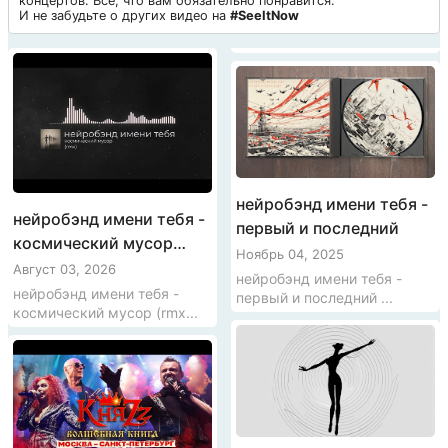
концертов. Все, что вам обязательно понравится.
И не забудьте о других видео на
#SeeItNow
нейробэнд имени тебя -
нейробэнд имени тебя -
первый и последний
космический мусор
Ноябрь 04, 2025
(rmx)
Август 03, 2026
нейробэнд имени тебя -
нейробэнд имени тебя -
первый и последний ...
космический мусор (rmx...