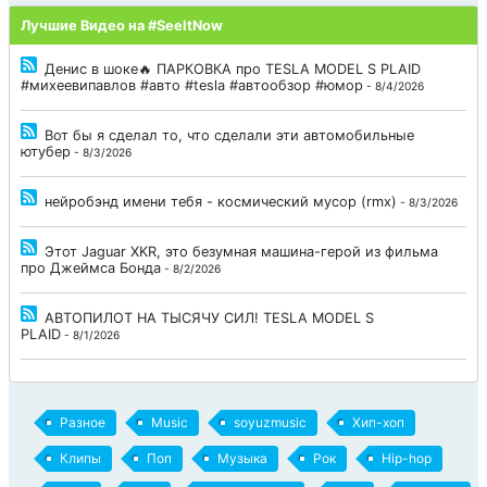
Лучшие Видео на #SeeItNow
Денис в шоке🔥 ПАРКОВКА про TESLA MODEL S PLAID
#михеевипавлов #авто #tesla #автообзор #юмор
- 8/4/2026
Вот бы я сделал то, что сделали эти автомобильные
ютубер
- 8/3/2026
нейробэнд имени тебя - космический мусор (rmx)
- 8/3/2026
Этот Jaguar XKR, это безумная машина-герой из фильма
про Джеймса Бонда
- 8/2/2026
АВТОПИЛОТ НА ТЫСЯЧУ СИЛ! TESLA MODEL S
PLAID
- 8/1/2026
Разное
Music
soyuzmusic
Хип-хоп
Клипы
Поп
Музыка
Рок
Hip-hop