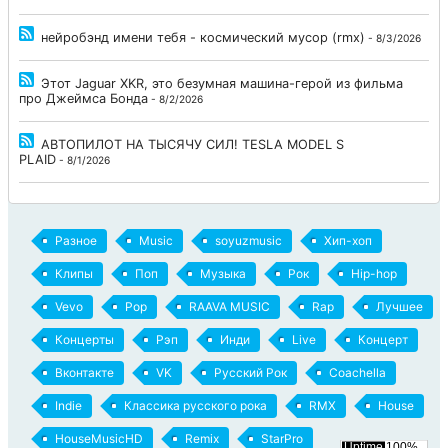
нейробэнд имени тебя - космический мусор (rmx)
- 8/3/2026
Этот Jaguar XKR, это безумная машина-герой из фильма
про Джеймса Бонда
- 8/2/2026
АВТОПИЛОТ НА ТЫСЯЧУ СИЛ! TESLA MODEL S
PLAID
- 8/1/2026
Разное
Music
soyuzmusic
Хип-хоп
Клипы
Поп
Музыка
Рок
Hip-hop
Vevo
Pop
RAAVA MUSIC
Rap
Лучшее
Концерты
Рэп
Инди
Live
Концерт
Вконтакте
VK
Русский Рок
Coachella
Indie
Классика русского рока
RMX
House
HouseMusicHD
Remix
StarPro