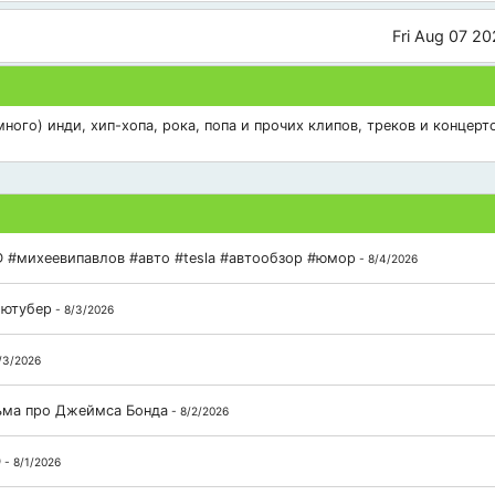
Fri Aug 07 2
ого) инди, хип-хопа, рока, попа и прочих клипов, треков и концерто
 #михеевипавлов #авто #tesla #автообзор #юмор
- 8/4/2026
 ютубер
- 8/3/2026
/3/2026
льма про Джеймса Бонда
- 8/2/2026
D
- 8/1/2026