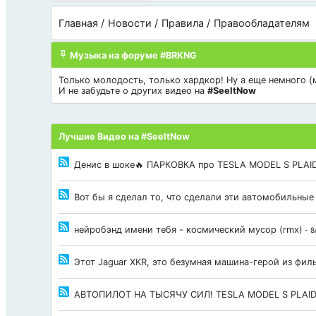
Главная
Новости
Правила
Правообладателям
Музыка на форуме #BRKNG
Только молодость, только хардкор! Ну а еще немного (мн
И не забудьте о других видео на
#SeeItNow
Лучшие Видео на #SeeItNow
Денис в шоке🔥 ПАРКОВКА про TESLA MODEL S PLAID
Вот бы я сделал то, что сделали эти автомобильные
нейробэнд имени тебя - космический мусор (rmx)
- 8
Этот Jaguar XKR, это безумная машина-герой из фи
АВТОПИЛОТ НА ТЫСЯЧУ СИЛ! TESLA MODEL S PLAI