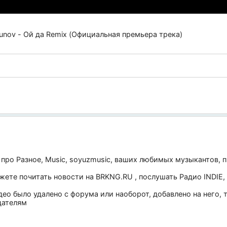
unov - Ой да Remix (Официальная премьера трека)
 про
Разное
,
Music
,
soyuzmusic
, ваших любимых музыкантов, п
ожете почитать новости на
BRKNG.RU
, послушать
Радио INDIE
,
део было удалено с форума или наоборот, добавлено на него,
дателям