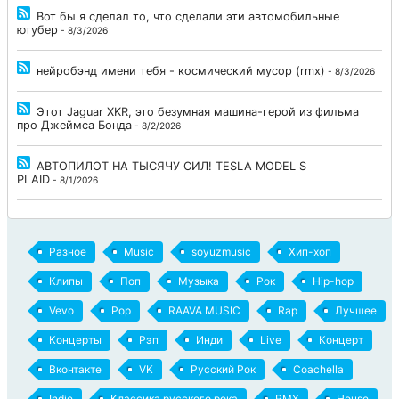
Вот бы я сделал то, что сделали эти автомобильные
ютубер
- 8/3/2026
нейробэнд имени тебя - космический мусор (rmx)
- 8/3/2026
Этот Jaguar XKR, это безумная машина-герой из фильма
про Джеймса Бонда
- 8/2/2026
АВТОПИЛОТ НА ТЫСЯЧУ СИЛ! TESLA MODEL S
PLAID
- 8/1/2026
Разное
Music
soyuzmusic
Хип-хоп
Клипы
Поп
Музыка
Рок
Hip-hop
Vevo
Pop
RAAVA MUSIC
Rap
Лучшее
Концерты
Рэп
Инди
Live
Концерт
Вконтакте
VK
Русский Рок
Coachella
Indie
Классика русского рока
RMX
House