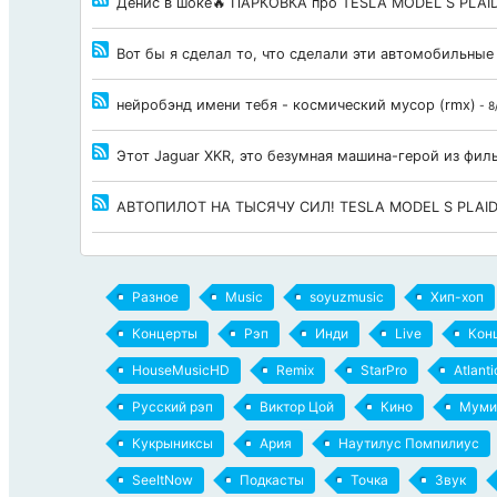
Денис в шоке🔥 ПАРКОВКА про TESLA MODEL S PLAID
Вот бы я сделал то, что сделали эти автомобильные
нейробэнд имени тебя - космический мусор (rmx)
- 8
Этот Jaguar XKR, это безумная машина-герой из фи
АВТОПИЛОТ НА ТЫСЯЧУ СИЛ! TESLA MODEL S PLAI
Разное
Music
soyuzmusic
Хип-хоп
Концерты
Рэп
Инди
Live
Кон
HouseMusicHD
Remix
StarPro
Atlant
Русский рэп
Виктор Цой
Кино
Муми
Кукрыниксы
Ария
Наутилус Помпилиус
SeeItNow
Подкасты
Точка
Звук