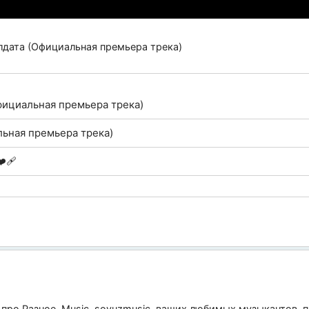
лдата (Официальная премьера трека)
ициальная премьера трека)
льная премьера трека)
️‍🩹
 про
Разное
,
Music
,
soyuzmusic
, ваших любимых музыкантов, п