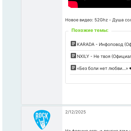
Новое видео: 52Ghz - Душа со
Похожие темы:
KARADA - Инфоповод (Оф
NXILY - Не твоя (Официа
«Без боли нет любви…» ❤
2/12/2025
На форуме есть и другие темы