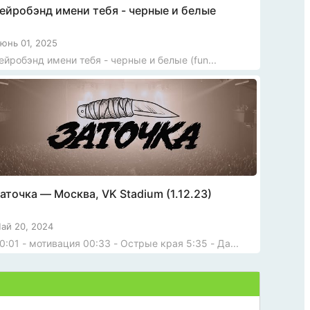
ейробэнд имени тебя - черные и белые
юнь 01, 2025
нейробэнд имени тебя - черные и белые (fun...
аточка — Москва, VK Stadium (1.12.23)
ай 20, 2024
0:01 - мотивация 00:33 - Острые края 5:35 - Да...