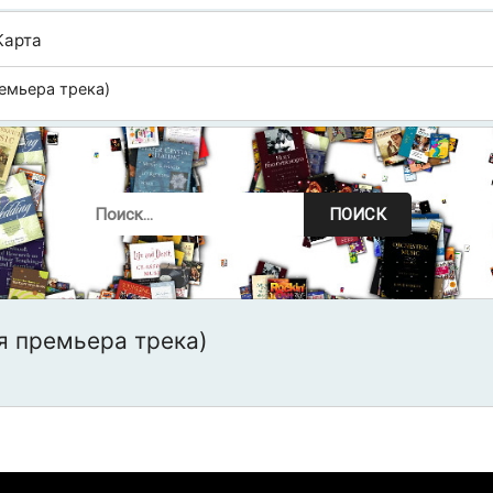
Карта
емьера трека)
ПОИСК
я премьера трека)