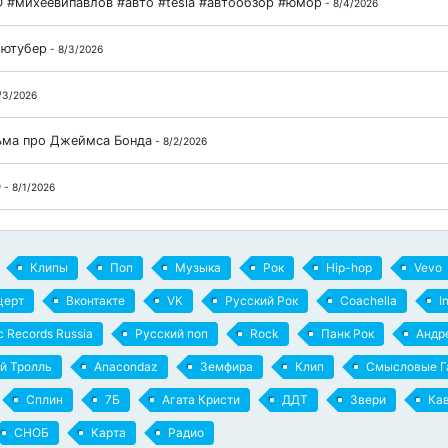
 #михеевипавлов #авто #tesla #автообзор #юмор
- 8/4/2026
 ютубер
- 8/3/2026
/3/2026
льма про Джеймса Бонда
- 8/2/2026
D
- 8/1/2026
Клипы
Поп
Музыка
Рок
Hip-hop
Vevo
церт
Вконтакте
VK
Русский Рок
Coachella
I
ic Records Russia
Русский поп
Rock
Панк Рок
Андр
й Тролль
Anacondaz
Земфира
Клип
Смысловые Г
Сплин
7Б
Агата Кристи
ДДТ
Звери
Ка
СНОБ
Карта
Радио