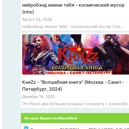
нейробэнд имени тебя - космический мусор
(rmx)
Август 03, 2026
нейробэнд имени тебя - космический мусор (rmx...
КняZz - "Волшебная книга" (Москва - Санкт-
Петербург, 2024)
Декабрь 14, 2025
Это было два больших мощных концерта с разнообр..
Лучшие Видео на #SeeItNow