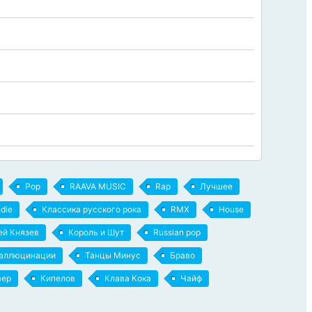
Pop
RAAVA MUSIC
Rap
Лучшее
ndie
Классика русского рока
RMX
House
ей Князев
Король и Шут
Russian pop
аллюцинации
Танцы Минус
Браво
вер
Кипелов
Клава Кока
Чайф