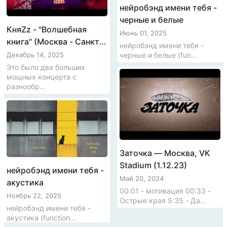
нейробэнд имени тебя -
черные и белые
КняZz - "Волшебная
Июнь 01, 2025
книга" (Москва - Санкт-
нейробэнд имени тебя -
Петербург, 2024)
черные и белые (fun...
Декабрь 14, 2025
Это было два больших
мощных концерта с
разнообр...
Заточка — Москва, VK
Stadium (1.12.23)
нейробэнд имени тебя -
Май 20, 2024
акустика
00:01 - мотивация 00:33 -
Ноябрь 22, 2025
Острые края 5:35 - Да...
нейробэнд имени тебя -
акустика (function...