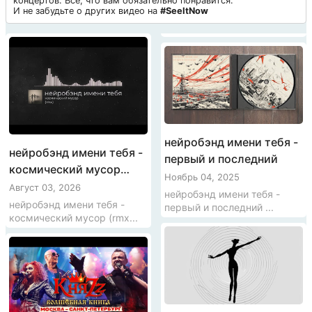
концертов. Все, что вам обязательно понравится.
И не забудьте о других видео на
#SeeItNow
нейробэнд имени тебя -
нейробэнд имени тебя -
первый и последний
космический мусор
Ноябрь 04, 2025
(rmx)
Август 03, 2026
нейробэнд имени тебя -
нейробэнд имени тебя -
первый и последний ...
космический мусор (rmx...