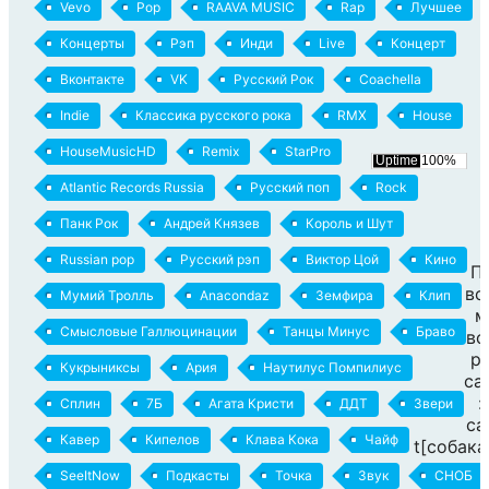
Vevo
Pop
RAAVA MUSIC
Rap
Лучшее
Концерты
Рэп
Инди
Live
Концерт
Вконтакте
VK
Русский Рок
Coachella
Indie
Классика русского рока
RMX
House
HouseMusicHD
Remix
StarPro
Atlantic Records Russia
Русский поп
Rock
Панк Рок
Андрей Князев
Король и Шут
Russian pop
Русский рэп
Виктор Цой
Кино
П
вс
Мумий Тролль
Anacondaz
Земфира
Клип
м
Смысловые Галлюцинации
Танцы Минус
Браво
во
р
Кукрыниксы
Ария
Наутилус Помпилиус
са
:
Сплин
7Б
Агата Кристи
ДДТ
Звери
ca
Кавер
Кипелов
Клава Кока
Чайф
t[собака
SeeItNow
Подкасты
Точка
Звук
СНОБ