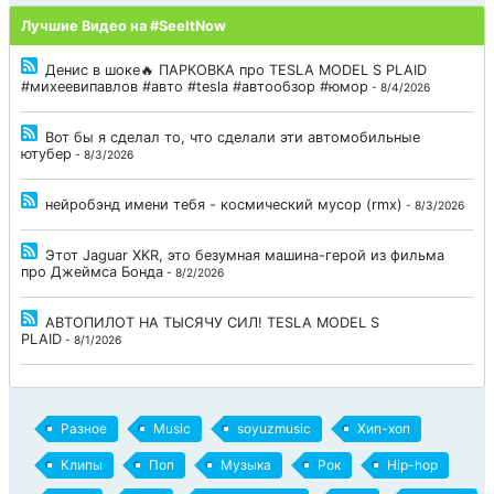
Лучшие Видео на #SeeItNow
Денис в шоке🔥 ПАРКОВКА про TESLA MODEL S PLAID
#михеевипавлов #авто #tesla #автообзор #юмор
- 8/4/2026
Вот бы я сделал то, что сделали эти автомобильные
ютубер
- 8/3/2026
нейробэнд имени тебя - космический мусор (rmx)
- 8/3/2026
Этот Jaguar XKR, это безумная машина-герой из фильма
про Джеймса Бонда
- 8/2/2026
АВТОПИЛОТ НА ТЫСЯЧУ СИЛ! TESLA MODEL S
PLAID
- 8/1/2026
Разное
Music
soyuzmusic
Хип-хоп
Клипы
Поп
Музыка
Рок
Hip-hop