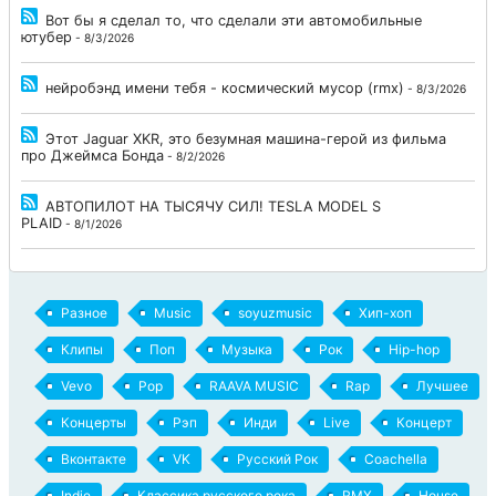
Вот бы я сделал то, что сделали эти автомобильные
ютубер
- 8/3/2026
нейробэнд имени тебя - космический мусор (rmx)
- 8/3/2026
Этот Jaguar XKR, это безумная машина-герой из фильма
про Джеймса Бонда
- 8/2/2026
АВТОПИЛОТ НА ТЫСЯЧУ СИЛ! TESLA MODEL S
PLAID
- 8/1/2026
Разное
Music
soyuzmusic
Хип-хоп
Клипы
Поп
Музыка
Рок
Hip-hop
Vevo
Pop
RAAVA MUSIC
Rap
Лучшее
Концерты
Рэп
Инди
Live
Концерт
Вконтакте
VK
Русский Рок
Coachella
Indie
Классика русского рока
RMX
House