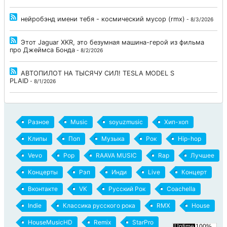
нейробэнд имени тебя - космический мусор (rmx)
- 8/3/2026
Этот Jaguar XKR, это безумная машина-герой из фильма
про Джеймса Бонда
- 8/2/2026
АВТОПИЛОТ НА ТЫСЯЧУ СИЛ! TESLA MODEL S
PLAID
- 8/1/2026
Разное
Music
soyuzmusic
Хип-хоп
Клипы
Поп
Музыка
Рок
Hip-hop
Vevo
Pop
RAAVA MUSIC
Rap
Лучшее
Концерты
Рэп
Инди
Live
Концерт
Вконтакте
VK
Русский Рок
Coachella
Indie
Классика русского рока
RMX
House
HouseMusicHD
Remix
StarPro