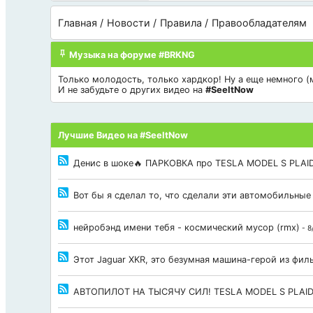
Главная
Новости
Правила
Правообладателям
Музыка на форуме #BRKNG
Только молодость, только хардкор! Ну а еще немного (мн
И не забудьте о других видео на
#SeeItNow
Лучшие Видео на #SeeItNow
Денис в шоке🔥 ПАРКОВКА про TESLA MODEL S PLAID
Вот бы я сделал то, что сделали эти автомобильные
нейробэнд имени тебя - космический мусор (rmx)
- 8
Этот Jaguar XKR, это безумная машина-герой из фи
АВТОПИЛОТ НА ТЫСЯЧУ СИЛ! TESLA MODEL S PLAI