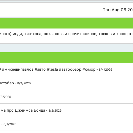
Thu Aug 06 20
ого) инди, хип-хопа, рока, попа и прочих клипов, треков и концерто
 #михеевипавлов #авто #tesla #автообзор #юмор
- 8/4/2026
 ютубер
- 8/3/2026
/3/2026
льма про Джеймса Бонда
- 8/2/2026
D
- 8/1/2026