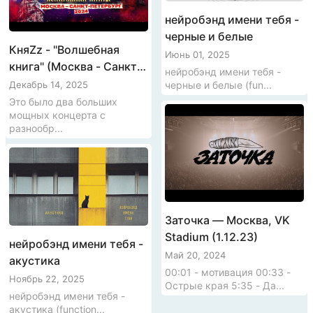
нейробэнд имени тебя -
черные и белые
КняZz - "Волшебная
Июнь 01, 2025
книга" (Москва - Санкт-
нейробэнд имени тебя -
Петербург, 2024)
черные и белые (fun...
Декабрь 14, 2025
Это было два больших
мощных концерта с
разнообр...
Заточка — Москва, VK
Stadium (1.12.23)
нейробэнд имени тебя -
Май 20, 2024
акустика
00:01 - мотивация 00:33 -
Ноябрь 22, 2025
Острые края 5:35 - Да...
нейробэнд имени тебя -
акустика (function...