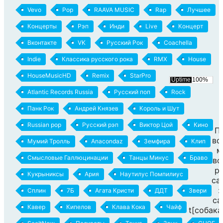
Vevo
Pop
RAAVA MUSIC
Rap
Лучшее
Концерты
Рэп
Инди
Live
Концерт
Вконтакте
VK
Русский Рок
Coachella
Indie
Классика русского рока
RMX
House
HouseMusicHD
Remix
StarPro
Atlantic Records Russia
Русский поп
Rock
Панк Рок
Андрей Князев
Король и Шут
Russian pop
Русский рэп
Виктор Цой
Кино
П
вс
Мумий Тролль
Anacondaz
Земфира
Клип
м
Смысловые Галлюцинации
Танцы Минус
Браво
во
р
Кукрыниксы
Ария
Наутилус Помпилиус
са
:
Сплин
7Б
Агата Кристи
ДДТ
Звери
ca
Кавер
Кипелов
Клава Кока
Чайф
t[собака