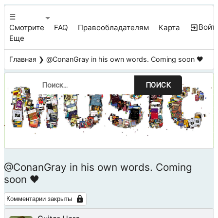
☰
Войт
Смотрите
FAQ
Правообладателям
Карта
Еще
Главная
❯ @ConanGray in his own words. Coming soon 🖤
ПОИСК
@ConanGray in his own words. Coming
soon 🖤
Комментарии закрыты