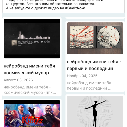
концертов. Все, что вам обязательно понравится.
И не забудьте о других видео на
#SeeItNow
нейробэнд имени тебя -
нейробэнд имени тебя -
первый и последний
космический мусор
Ноябрь 04, 2025
(rmx)
Август 03, 2026
нейробэнд имени тебя -
нейробэнд имени тебя -
первый и последний ...
космический мусор (rmx...