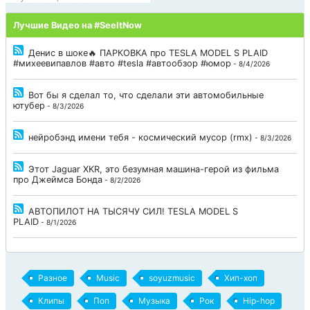
Лучшие Видео на #SeeItNow
Денис в шоке🔥 ПАРКОВКА про TESLA MODEL S PLAID
#михеевипавлов #авто #tesla #автообзор #юмор
- 8/4/2026
Вот бы я сделал то, что сделали эти автомобильные
ютубер
- 8/3/2026
нейробэнд имени тебя - космический мусор (rmx)
- 8/3/2026
Этот Jaguar XKR, это безумная машина-герой из фильма
про Джеймса Бонда
- 8/2/2026
АВТОПИЛОТ НА ТЫСЯЧУ СИЛ! TESLA MODEL S
PLAID
- 8/1/2026
Разное
Music
soyuzmusic
Хип-хоп
Клипы
Поп
Музыка
Рок
Hip-hop