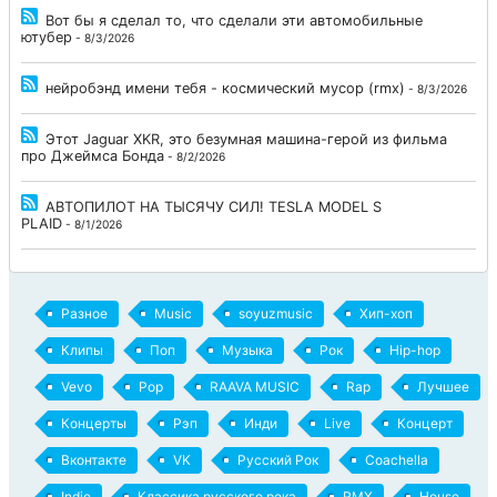
Вот бы я сделал то, что сделали эти автомобильные
ютубер
- 8/3/2026
нейробэнд имени тебя - космический мусор (rmx)
- 8/3/2026
Этот Jaguar XKR, это безумная машина-герой из фильма
про Джеймса Бонда
- 8/2/2026
АВТОПИЛОТ НА ТЫСЯЧУ СИЛ! TESLA MODEL S
PLAID
- 8/1/2026
Разное
Music
soyuzmusic
Хип-хоп
Клипы
Поп
Музыка
Рок
Hip-hop
Vevo
Pop
RAAVA MUSIC
Rap
Лучшее
Концерты
Рэп
Инди
Live
Концерт
Вконтакте
VK
Русский Рок
Coachella
Indie
Классика русского рока
RMX
House