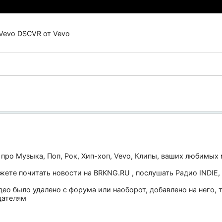
 Vevo DSCVR от Vevo
 про
Музыка
,
Поп
,
Рок
,
Хип-хоп
,
Vevo
,
Клипы
, ваших любимых 
ожете почитать новости на
BRKNG.RU
, послушать
Радио INDIE
,
део было удалено с форума или наоборот, добавлено на него,
дателям