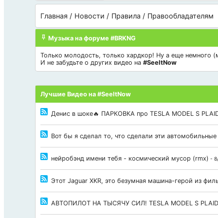
Главная
Новости
Правила
Правообладателям
Музыка на форуме #BRKNG
Только молодость, только хардкор! Ну а еще немного (мн
И не забудьте о других видео на
#SeeItNow
Лучшие Видео на #SeeItNow
Денис в шоке🔥 ПАРКОВКА про TESLA MODEL S PLAID
Вот бы я сделал то, что сделали эти автомобильные
нейробэнд имени тебя - космический мусор (rmx)
- 8
Этот Jaguar XKR, это безумная машина-герой из фи
АВТОПИЛОТ НА ТЫСЯЧУ СИЛ! TESLA MODEL S PLAI