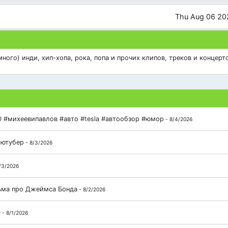
Thu Aug 06 20
ого) инди, хип-хопа, рока, попа и прочих клипов, треков и концерто
 #михеевипавлов #авто #tesla #автообзор #юмор
- 8/4/2026
 ютубер
- 8/3/2026
/3/2026
льма про Джеймса Бонда
- 8/2/2026
D
- 8/1/2026