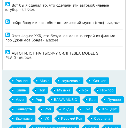
Вот бы я сделал то, что сделали эти автомобильные
ютубер
- 8/3/2026
нейробэнд имени тебя - космический мусор (rmx)
- 8/3/2026
Этот Jaguar XKR, это безумная машина-герой из фильма
про Джеймса Бонда
- 8/2/2026
АВТОПИЛОТ НА ТЫСЯЧУ СИЛ! TESLA MODEL S
PLAID
- 8/1/2026
Разное
Music
soyuzmusic
Хип-хоп
Клипы
Поп
Музыка
Рок
Hip-hop
Vevo
Pop
RAAVA MUSIC
Rap
Лучшее
Концерты
Рэп
Инди
Live
Концерт
Вконтакте
VK
Русский Рок
Coachella
Indie
Классика русского рока
RMX
House