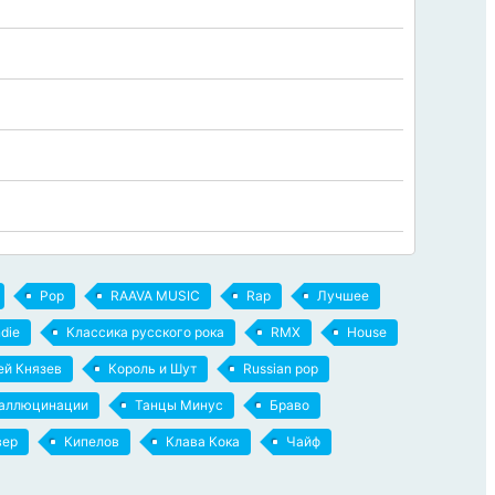
Pop
RAAVA MUSIC
Rap
Лучшее
ndie
Классика русского рока
RMX
House
ей Князев
Король и Шут
Russian pop
аллюцинации
Танцы Минус
Браво
вер
Кипелов
Клава Кока
Чайф