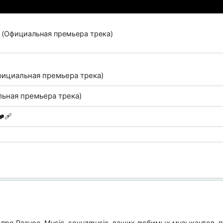
e (Официальная премьера трека)
ициальная премьера трека)
льная премьера трека)
️‍🩹
 про
Разное
,
Music
,
soyuzmusic
, ваших любимых музыкантов, п