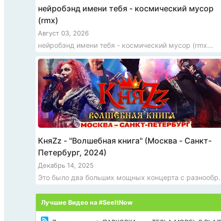
нейробэнд имени тебя - космический мусор
(rmx)
Август 03, 2026
нейробэнд имени тебя - космический мусор (rmx...
КняZz - "Волшебная книга" (Москва - Санкт-
Петербург, 2024)
Декабрь 14, 2025
Это было два больших мощных концерта с разнообр..
Лучшие Видео на #SeeItNow