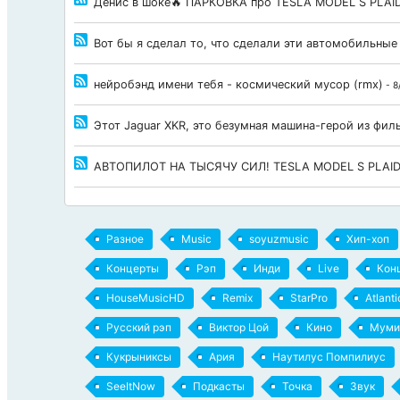
Денис в шоке🔥 ПАРКОВКА про TESLA MODEL S PLAID
Вот бы я сделал то, что сделали эти автомобильные
нейробэнд имени тебя - космический мусор (rmx)
- 8
Этот Jaguar XKR, это безумная машина-герой из фи
АВТОПИЛОТ НА ТЫСЯЧУ СИЛ! TESLA MODEL S PLAI
Разное
Music
soyuzmusic
Хип-хоп
Концерты
Рэп
Инди
Live
Кон
HouseMusicHD
Remix
StarPro
Atlant
Русский рэп
Виктор Цой
Кино
Муми
Кукрыниксы
Ария
Наутилус Помпилиус
SeeItNow
Подкасты
Точка
Звук