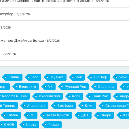
 #михеевипавлов #авто #tesla #автообзор #юмор
- 8/4/2026
 ютубер
- 8/3/2026
/3/2026
льма про Джеймса Бонда
- 8/2/2026
D
- 8/1/2026
Клипы
Поп
Музыка
Рок
Hip-hop
Vevo
церт
Вконтакте
VK
Русский Рок
Coachella
I
ic Records Russia
Русский поп
Rock
Панк Рок
Андр
й Тролль
Anacondaz
Земфира
Клип
Смысловые Г
Сплин
7Б
Агата Кристи
ДДТ
Звери
Ка
СНОБ
Карта
Радио