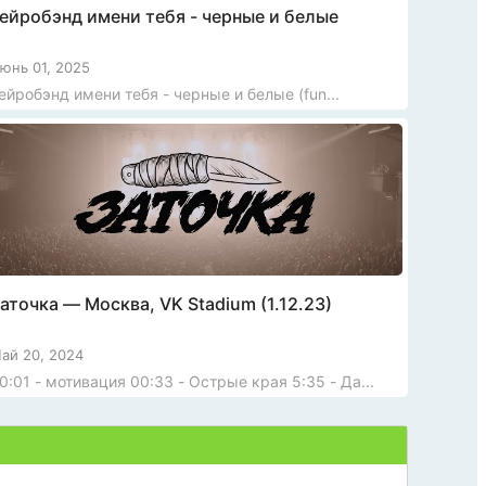
ейробэнд имени тебя - черные и белые
юнь 01, 2025
нейробэнд имени тебя - черные и белые (fun...
аточка — Москва, VK Stadium (1.12.23)
ай 20, 2024
0:01 - мотивация 00:33 - Острые края 5:35 - Да...