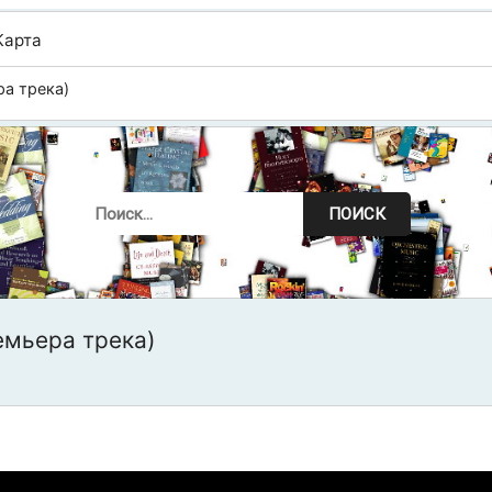
Карта
ра трека)
ПОИСК
емьера трека)