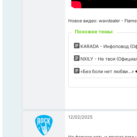
Новое видео: wavdealer - Flam
Похожие темы:
KARADA - Инфоповод (Оф
NXILY - Не твоя (Официа
«Без боли нет любви…» ❤
12/02/2025
На форуме есть и другие темы