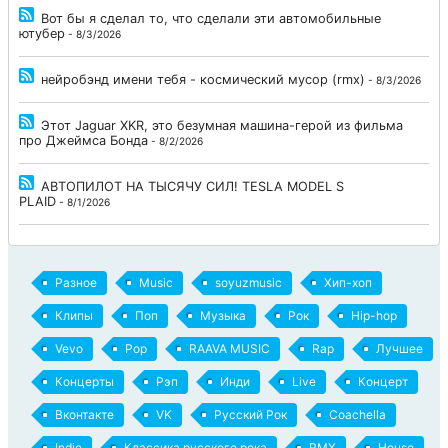
Вот бы я сделал то, что сделали эти автомобильные
ютубер
- 8/3/2026
нейробэнд имени тебя - космический мусор (rmx)
- 8/3/2026
Этот Jaguar XKR, это безумная машина-герой из фильма
про Джеймса Бонда
- 8/2/2026
АВТОПИЛОТ НА ТЫСЯЧУ СИЛ! TESLA MODEL S
PLAID
- 8/1/2026
Разное
Music
soyuzmusic
Хип-хоп
Клипы
Поп
Музыка
Рок
Hip-hop
Vevo
Pop
RAAVA MUSIC
Rap
Лучшее
Концерты
Рэп
Инди
Live
Концерт
Вконтакте
VK
Русский Рок
Coachella
Indie
Классика русского рока
RMX
House