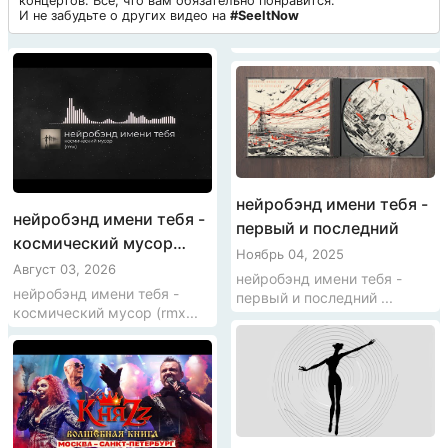
концертов. Все, что вам обязательно понравится.
И не забудьте о других видео на
#SeeItNow
нейробэнд имени тебя -
нейробэнд имени тебя -
первый и последний
космический мусор
Ноябрь 04, 2025
(rmx)
Август 03, 2026
нейробэнд имени тебя -
нейробэнд имени тебя -
первый и последний ...
космический мусор (rmx...