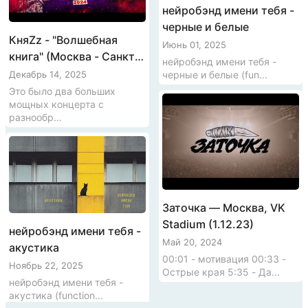
нейробэнд имени тебя -
черные и белые
КняZz - "Волшебная
Июнь 01, 2025
книга" (Москва - Санкт-
нейробэнд имени тебя -
Петербург, 2024)
черные и белые (fun...
Декабрь 14, 2025
Это было два больших
мощных концерта с
разнообр...
Заточка — Москва, VK
Stadium (1.12.23)
нейробэнд имени тебя -
Май 20, 2024
акустика
00:01 - мотивация 00:33 -
Ноябрь 22, 2025
Острые края 5:35 - Да...
нейробэнд имени тебя -
акустика (function...