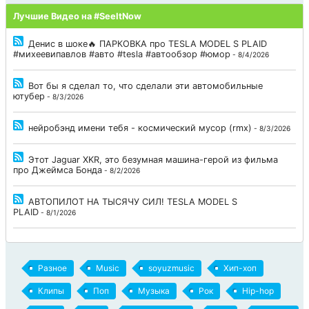
Лучшие Видео на #SeeItNow
Денис в шоке🔥 ПАРКОВКА про TESLA MODEL S PLAID
#михеевипавлов #авто #tesla #автообзор #юмор
- 8/4/2026
Вот бы я сделал то, что сделали эти автомобильные
ютубер
- 8/3/2026
нейробэнд имени тебя - космический мусор (rmx)
- 8/3/2026
Этот Jaguar XKR, это безумная машина-герой из фильма
про Джеймса Бонда
- 8/2/2026
АВТОПИЛОТ НА ТЫСЯЧУ СИЛ! TESLA MODEL S
PLAID
- 8/1/2026
Разное
Music
soyuzmusic
Хип-хоп
Клипы
Поп
Музыка
Рок
Hip-hop