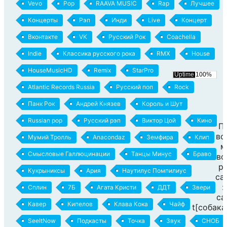
Vevo
Pop
RAAVA MUSIC
Rap
Лучшее
Концерты
Рэп
Инди
Live
Концерт
Вконтакте
VK
Русский Рок
Coachella
Indie
Классика русского рока
RMX
House
HouseMusicHD
Remix
StarPro
Atlantic Records Russia
Русский поп
Rock
Панк Рок
Андрей Князев
Король и Шут
Russian pop
Русский рэп
Виктор Цой
Кино
П
вс
Мумий Тролль
Anacondaz
Земфира
Клип
м
Смысловые Галлюцинации
Танцы Минус
Браво
во
р
Кукрыниксы
Ария
Наутилус Помпилиус
са
:
Сплин
7Б
Агата Кристи
ДДТ
Звери
ca
Кавер
Кипелов
Клава Кока
Чайф
t[собака
SeeItNow
Подкасты
Точка
Звук
СНОБ